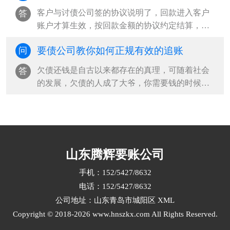
客户与讨债公司签的协议说明了，回款进入客户
答
账户才算生效，按回款金额的协议约定结算，并
且老赖也不会将回款打入青岛收债公司手···
要债公司教你如何正规有效的追账
问
欠债还钱是自古以来都存在的真理，可随着社会
答
的发展，欠债的人成了大爷，你需要钱的时候，
他就是不还钱，有时候债权人为了要钱采···
山东腾辉要账公司
手机：152/5427/8632
电话：152/5427/8632
公司地址：山东青岛市城阳区
XML
Copyright © 2018-2026 www.hnszkx.com All Rights Reserved.