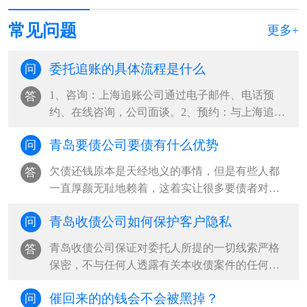
常见问题
更多+
委托追账的具体流程是什么
问
1、咨询：上海追账公司通过电子邮件、电话预
答
约、在线咨询，公司面谈。2、预约：与上海追账
公司见面解详情，委托人提供被调查者的···
青岛要债公司要债有什么优势
问
欠债还钱原本是天经地义的事情，但是有些人都
答
一直厚颜无耻地赖着，这着实让很多要债者对比
表示很无奈，因此现在就出现了很多青岛···
青岛收债公司如何保护客户隐私
问
青岛收债公司保证对委托人所提的一切线索严格
答
保密，不与任何人透露有关本收债案件的任何情
况及委托方任何信息，收债结束后将所有···
催回来的的钱会不会被黑掉？
问