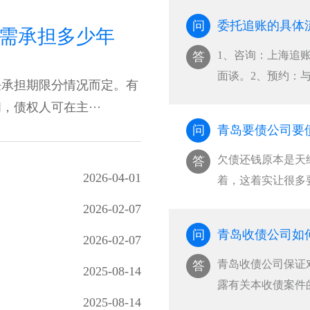
问
委托追账的具体
需承担多少年
1、咨询：上海追
答
面谈。2、预约：
任承担期限分情况而定。有
的···
债权人可在主···
问
青岛要债公司要
欠债还钱原本是天
答
2026-04-01
着，这着实让很多
岛···
2026-02-07
问
青岛收债公司如
2026-02-07
青岛收债公司保证
答
2025-08-14
露有关本收债案件
2025-08-14
···