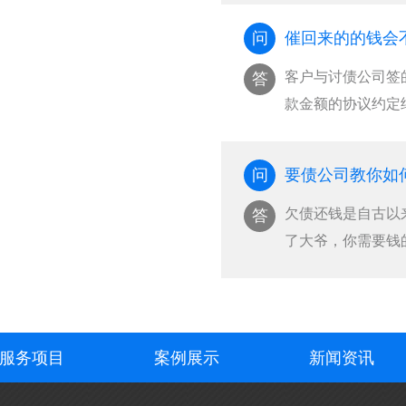
问
催回来的的钱会
客户与讨债公司签
答
款金额的协议约定
···
问
要债公司教你如
欠债还钱是自古以
答
了大爷，你需要钱
···
服务项目
案例展示
新闻资讯