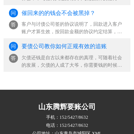
况及委托方任何信息，收债结束后将所有···
催回来的的钱会不会被黑掉？
问
客户与讨债公司签的协议说明了，回款进入客户
答
账户才算生效，按回款金额的协议约定结算，并
且老赖也不会将回款打入青岛收债公司手···
要债公司教你如何正规有效的追账
问
欠债还钱是自古以来都存在的真理，可随着社会
答
的发展，欠债的人成了大爷，你需要钱的时候，
他就是不还钱，有时候债权人为了要钱采···
山东腾辉要账公司
手机：152/5427/8632
电话：152/5427/8632
公司地址：山东青岛市城阳区
XML