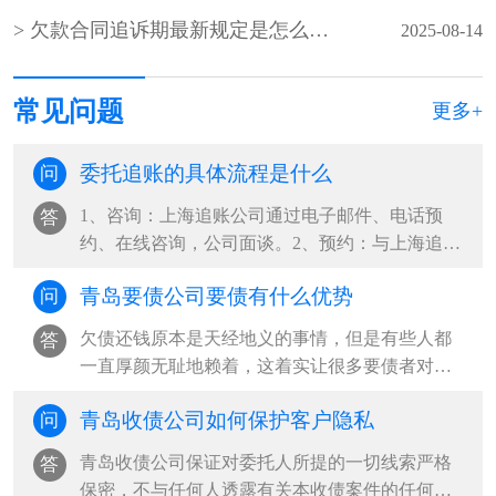
欠款合同追诉期最新规定是怎么规定的？
2025-08-14
常见问题
更多+
委托追账的具体流程是什么
问
1、咨询：上海追账公司通过电子邮件、电话预
答
约、在线咨询，公司面谈。2、预约：与上海追账
公司见面解详情，委托人提供被调查者的···
青岛要债公司要债有什么优势
问
欠债还钱原本是天经地义的事情，但是有些人都
答
一直厚颜无耻地赖着，这着实让很多要债者对比
表示很无奈，因此现在就出现了很多青岛···
青岛收债公司如何保护客户隐私
问
青岛收债公司保证对委托人所提的一切线索严格
答
保密，不与任何人透露有关本收债案件的任何情